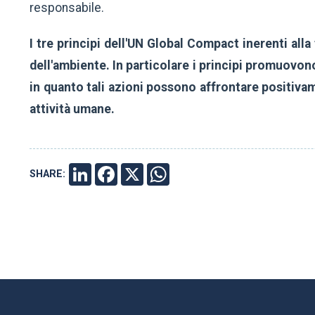
responsabile.
I tre principi dell'UN Global Compact inerenti all
dell'ambiente. In particolare i principi promuovon
in quanto tali azioni possono affrontare positivame
attività umane.
SHARE:
LINKEDIN
FACEBOOK
X
WHATSAPP