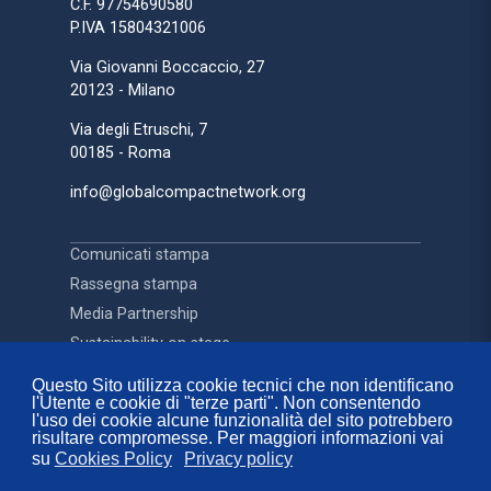
C.F. 97754690580
P.IVA 15804321006
Via Giovanni Boccaccio, 27
20123 - Milano
Via degli Etruschi, 7
00185 - Roma
info@globalcompactnetwork.org
Comunicati stampa
Rassegna stampa
Media Partnership
Sustainability on stage
Questo Sito utilizza cookie tecnici che non identificano
l'Utente e cookie di "terze parti". Non consentendo
Contatti
l'uso dei cookie alcune funzionalità del sito potrebbero
FAQ
risultare compromesse. Per maggiori informazioni vai
su
Cookies Policy
Privacy policy
Privacy Policy