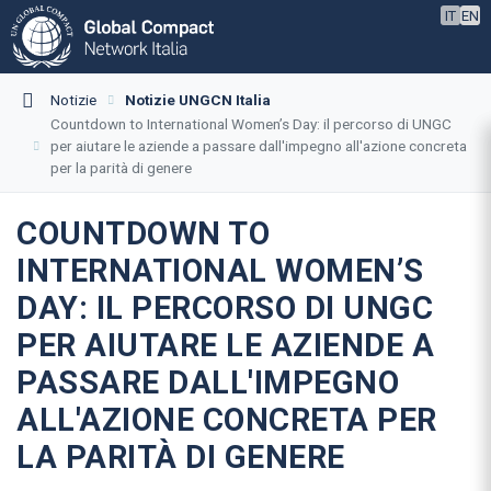
IT
EN
Notizie
Notizie UNGCN Italia
Countdown to International Women’s Day: il percorso di UNGC
per aiutare le aziende a passare dall'impegno all'azione concreta
per la parità di genere
COUNTDOWN TO
INTERNATIONAL WOMEN’S
DAY: IL PERCORSO DI UNGC
PER AIUTARE LE AZIENDE A
PASSARE DALL'IMPEGNO
ALL'AZIONE CONCRETA PER
LA PARITÀ DI GENERE