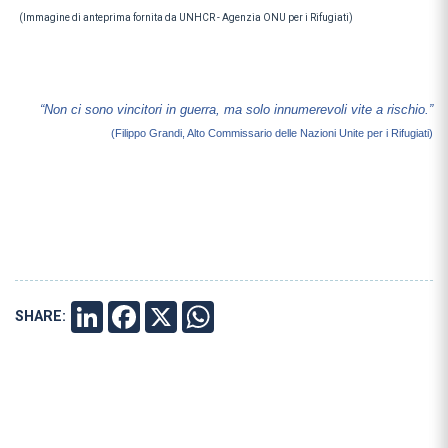
(Immagine di anteprima fornita da UNHCR - Agenzia ONU per i Rifugiati)
“Non ci sono vincitori in guerra, ma solo innumerevoli vite a rischio.”
(Filippo Grandi, Alto Commissario delle Nazioni Unite per i Rifugiati)
SHARE:
LINKEDIN
FACEBOOK
X
WHATSAPP