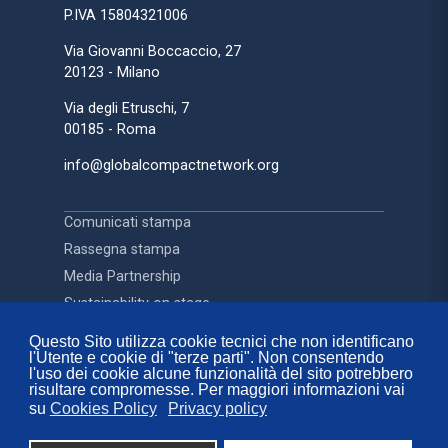
P.IVA 15804321006
Via Giovanni Boccaccio, 27
20123 - Milano
Via degli Etruschi, 7
00185 - Roma
info@globalcompactnetwork.org
Comunicati stampa
Rassegna stampa
Media Partnership
Sustainability on stage
Questo Sito utilizza cookie tecnici che non identificano
l'Utente e cookie di "terze parti". Non consentendo
Contatti
l'uso dei cookie alcune funzionalità del sito potrebbero
FAQ
risultare compromesse. Per maggiori informazioni vai
su
Cookies Policy
Privacy policy
Privacy Policy
Cookies Policy