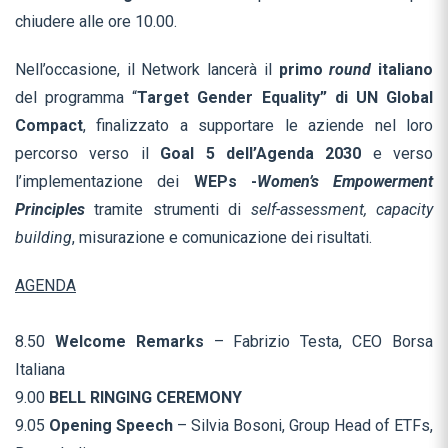
chiudere alle ore 10.00.
Nell’occasione, il Network lancerà il
primo
round
italiano
del programma “
Target Gender Equality” di UN Global
Compact
, finalizzato a supportare le aziende nel loro
percorso verso il
Goal 5 dell’Agenda 2030
e verso
l’implementazione dei
WEPs -
Women’s Empowerment
Principles
tramite strumenti di
self-assessment, capacity
building
, misurazione e comunicazione dei risultati.
AGENDA
8.50
Welcome Remarks
– Fabrizio Testa, CEO Borsa
Italiana
9.00
BELL RINGING CEREMONY
9.05
Opening Speech
– Silvia Bosoni, Group Head of ETFs,