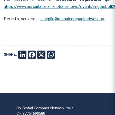
https://www.borsaitaliana.it/notizie/news/eventi/ringthebell
Per
info
, scrivere a:
s.sigillo@globalcompactnetwork.org
SHARE:
LINKEDIN
FACEBOOK
X
WHATSAPP
UN Global Compact Network Italia
C.F. 97754690580