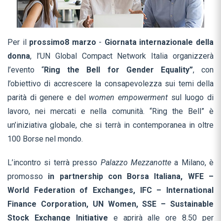
Per il
prossimo
8 marzo
-
Giornata internazionale della
donna
, l’UN Global Compact Network Italia organizzerà
l’evento “
Ring the Bell for Gender Equality”
, con
l’obiettivo di accrescere la consapevolezza sui temi della
parità di genere e del
women empowerment
sul luogo di
lavoro, nei mercati e nella comunità. “Ring the Bell” è
un’iniziativa globale, che si terrà in contemporanea in oltre
100 Borse nel mondo.
L’incontro si terrà presso
Palazzo Mezzanotte
a Milano, è
promosso
in partnership con Borsa Italiana, WFE –
World Federation of Exchanges, IFC – International
Finance Corporation, UN Women, SSE – Sustainable
Stock Exchange Initiative
e aprirà alle ore 8.50 per