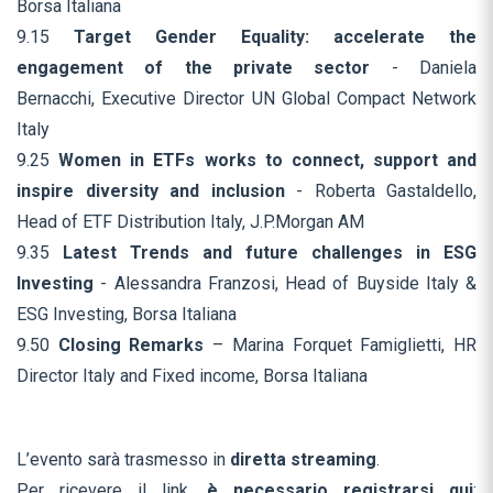
Borsa Italiana
9.15
Target Gender Equality: accelerate the
engagement of the private sector
- Daniela
Bernacchi, Executive Director UN Global Compact Network
Italy
9.25
Women in ETFs works to connect, support and
inspire diversity and inclusion
- Roberta Gastaldello,
Head of ETF Distribution Italy, J.P.Morgan AM
9.35
Latest Trends and future challenges in ESG
Investing
- Alessandra Franzosi, Head of Buyside Italy &
ESG Investing, Borsa Italiana
9.50
Closing Remarks
– Marina Forquet Famiglietti, HR
Director Italy and Fixed income, Borsa Italiana
L’evento sarà trasmesso in
diretta streaming
.
Per ricevere il link,
è necessario registrarsi qui
: