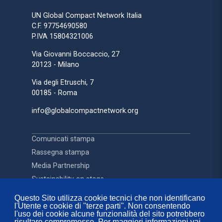
UN Global Compact Network Italia
C.F. 97754690580
P.IVA 15804321006
Via Giovanni Boccaccio, 27
20123 - Milano
Via degli Etruschi, 7
00185 - Roma
info@globalcompactnetwork.org
Comunicati stampa
Rassegna stampa
Media Partnership
Sustainability on stage
Questo Sito utilizza cookie tecnici che non identificano
l'Utente e cookie di "terze parti". Non consentendo
Contatti
l'uso dei cookie alcune funzionalità del sito potrebbero
FAQ
risultare compromesse. Per maggiori informazioni vai