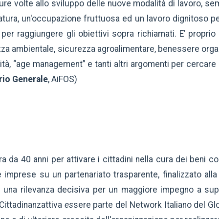
isure volte allo sviluppo delle nuove modalità di lavoro, se
atura, un'occupazione fruttuosa ed un lavoro dignitoso pe
per raggiungere gli obiettivi sopra richiamati. E’ propr
ezza ambientale, sicurezza agroalimentare, benessere organi
lità, “age management” e tanti altri argomenti per cercare 
rio Generale
, AiFOS)
a da 40 anni per attivare i cittadini nella cura dei beni co
 imprese su un partenariato trasparente, finalizzato alla 
 una rilevanza decisiva per un maggiore impegno a supp
Cittadinanzattiva
es
sere parte del
Network Italiano del G