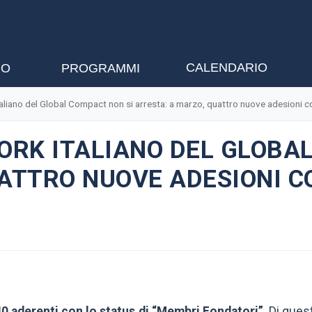
CALENDARIO
NO
PROGRAMMI
taliano del Global Compact non si arresta: a marzo, quattro nuove adesioni
ORK ITALIANO DEL GLOBA
UATTRO NUOVE ADESIONI 
40 aderenti con lo status di “Membri Fondatori”
. Di ques