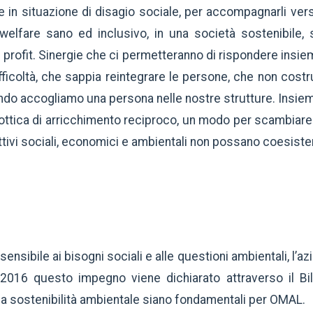
in situazione di disagio sociale, per accompagnarli vers
elfare sano ed inclusivo, in una società sostenibile, si
n profit. Sinergie che ci permetteranno di rispondere insie
ifficoltà, che sappia reintegrare le persone, che non costr
ndo accogliamo una persona nelle nostre strutture. Insie
’ottica di arricchimento reciproco, un modo per scambiare i
tivi sociali, economici e ambientali non possano coesister
nsibile ai bisogni sociali e alle questioni ambientali, l’a
l 2016 questo impegno viene dichiarato attraverso il Bil
alla sostenibilità ambientale siano fondamentali per OMAL.