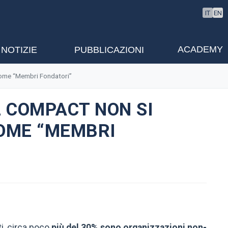
IT
EN
ACADEMY
NOTIZIE
PUBBLICAZIONI
 come “Membri Fondatori”
L COMPACT NON SI
COME “MEMBRI
ti, circa poco
più del 30% sono organizzazioni non-