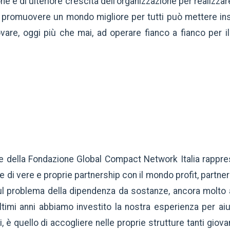
e e di ulteriore crescita dell'organizzazione per realizzare
i promuovere un mondo migliore per tutti può mettere i
ovare, oggi più che mai, ad operare fianco a fianco per i
te della Fondazione Global Compact Network Italia rappre
e di vere e proprie partnership con il mondo profit, partner
sul problema della dipendenza da sostanze, ancora molto at
timi anni abbiamo investito la nostra esperienza per aiuta
ni, è quello di accogliere nelle proprie strutture tanti gio