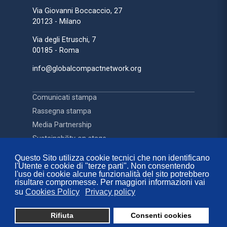
Via Giovanni Boccaccio, 27
20123 - Milano
Via degli Etruschi, 7
00185 - Roma
info@globalcompactnetwork.org
Comunicati stampa
Rassegna stampa
Media Partnership
Sustainability on stage
Questo Sito utilizza cookie tecnici che non identificano
l'Utente e cookie di "terze parti". Non consentendo
Contatti
l'uso dei cookie alcune funzionalità del sito potrebbero
FAQ
risultare compromesse. Per maggiori informazioni vai
su
Cookies Policy
Privacy policy
Privacy Policy
Cookies Policy
Rifiuta
Consenti cookies