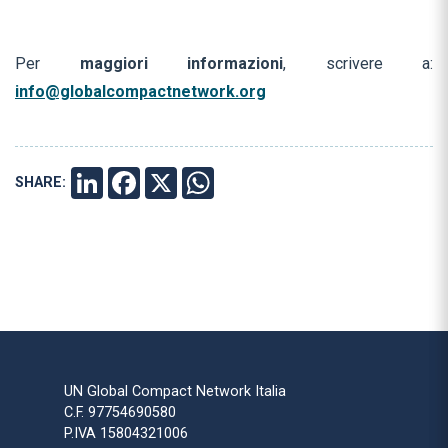
Per
maggiori informazioni
, scrivere a:
info@globalcompactnetwork.org
SHARE:
LINKEDIN
FACEBOOK
X
WHATSAPP
UN Global Compact Network Italia
C.F. 97754690580
P.IVA 15804321006