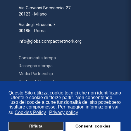
Via Giovanni Boccaccio, 27
20123 - Milano
Via degli Etruschi, 7
00185 - Roma
info@globalcompactnetwork.org
Comunicati stampa
Rassegna stampa
Media Partnership
Sustainability on stage
Questo Sito utilizza cookie tecnici che non identificano
l'Utente e cookie di "terze parti". Non consentendo
Contatti
l'uso dei cookie alcune funzionalità del sito potrebbero
FAQ
risultare compromesse. Per maggiori informazioni vai
su
Cookies Policy
Privacy policy
Privacy Policy
Cookies Policy
Rifiuta
Consenti cookies