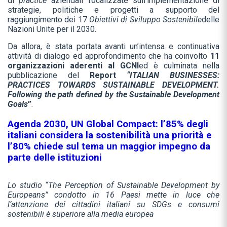
di
practice
aziendali focalizzate sull’implementazione di
strategie, politiche e progetti a supporto del
raggiungimento dei 17
Obiettivi di Sviluppo Sostenibile
delle
Nazioni Unite per il 2030.
Da allora, è stata portata avanti un’intensa e continuativa
attività di dialogo ed approfondimento che ha coinvolto
11
organizzazioni aderenti al GCNI
ed è culminata nella
pubblicazione del
Report
“ITALIAN BUSINESSES:
PRACTICES TOWARDS SUSTAINABLE DEVELOPMENT.
Following the path defined by the Sustainable Development
Goals
”
.
Agenda 2030, UN Global Compact: l’85% degli
italiani considera la sostenibilità una priorità e
l’80% chiede sul tema un maggior impegno da
parte delle istituzioni
Lo studio “The Perception of Sustainable Development by
Europeans” condotto in 16 Paesi mette in luce che
l’attenzione dei cittadini italiani su SDGs e consumi
sostenibili è superiore alla media europea