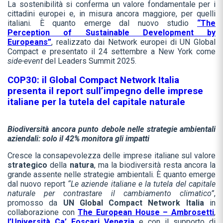
La sostenibilità si conferma un valore fondamentale per i
cittadini europei e, in misura ancora maggiore, per quelli
italiani. È quanto emerge dal nuovo studio
“The
Perception of Sustainable Development by
Europeans”
, realizzato dai Network europei di UN Global
Compact e presentato il 24 settembre a New York come
side-event
del Leaders Summit 2025.
COP30: il Global Compact Network Italia
presenta il report sull’impegno delle imprese
italiane per la tutela del capitale naturale
Biodiversità ancora punto debole nelle strategie ambientali
aziendali: solo il 42% monitora gli impatti
Cresce la consapevolezza delle imprese italiane sul valore
strategico
della
natura
, ma la biodiversità resta ancora la
grande assente nelle strategie ambientali. È quanto emerge
dal nuovo report
“Le aziende italiane e la tutela del capitale
naturale per contrastare il cambiamento climatico”
,
promosso da
UN Global Compact Network Italia
in
collaborazione con
The European House – Ambrosetti
,
l’Università Ca’ Foscari Venezia
e con il supporto di