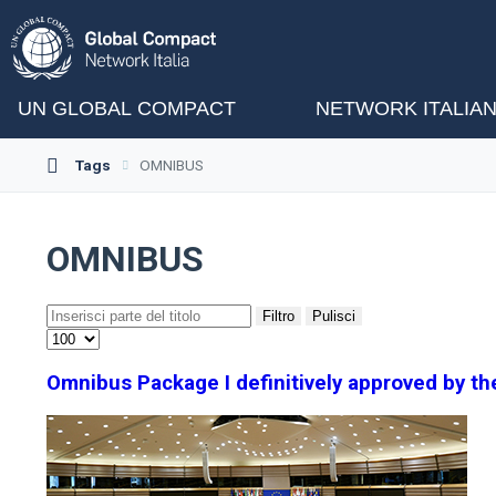
UN GLOBAL COMPACT
NETWORK ITALIA
Tags
OMNIBUS
OMNIBUS
Filtro
Pulisci
Omnibus Package I definitively approved by t