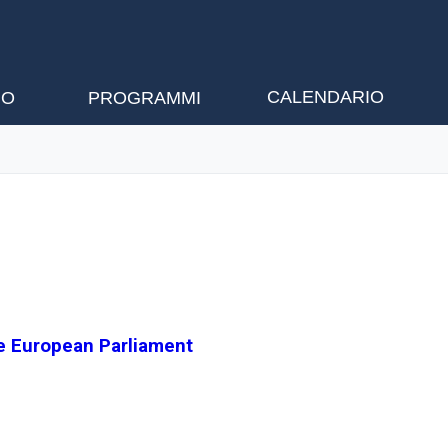
CALENDARIO
NO
PROGRAMMI
he European Parliament