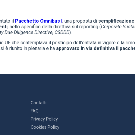
tato il
Pacchetto Omnibus I
, una proposta di
semplificazione
enti
, nello specifico della direttiva sul reporting (
Corporate Sustai
ty Due Diligence Directive, CSDDD
).
lio UE che contemplava il posticipo dell’entrata in vigore e la ri
i è riunito in plenaria e ha
approvato in via definitiva il pacch
Contatti
FAQ
Privacy Policy
Cookies Policy