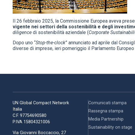
Il 26 febbraio 2025, la Commissione Europea aveva presen
vigente nei settori della sostenibilità e degli investim
diligence
di sostenibilità aziendale (
Corporate Sustainabili
Dopo uno “
Stop-the-clock
” annunciato ad aprile dal Consig
diverse di imprese, ieri pomeriggio il Parlamento Europeo s
UN Global Compact Network
Comunicati stampa
Italia
Rassegna stampa
C.F. 97754690580
Media Partnership
P.IVA 15804321006
Sustainability on stage
Via Giovanni Boccaccio, 27