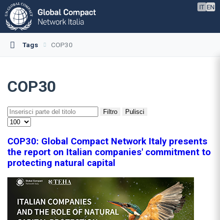
IT
EN
Tags
COP30
COP30
Filtro
Pulisci
COP30: Global Compact Network Italy presents
the report on Italian companies' commitment to
protecting natural capital