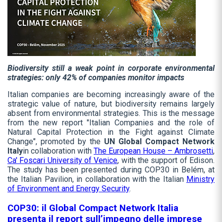
Biodiversity still a weak point in corporate environmental
strategies: only 42% of companies monitor impacts
Italian companies are becoming increasingly aware of the
strategic value of nature, but biodiversity remains largely
absent from environmental strategies. This is the message
from the new report "Italian Companies and the role of
Natural Capital Protection in the Fight against Climate
Change", promoted by the
UN Global Compact Network
Italy
in collaboration with
The European House – Ambrosetti
,
Ca' Foscari University of Venice
, with the support of Edison.
The study has been presented during COP30 in Belém, at
the Italian Pavilion, in collaboration with the Italian
Ministry
of Environment and Energy Security
.
COP30: il Global Compact Network Italia
presenta il report sull’impegno delle imprese