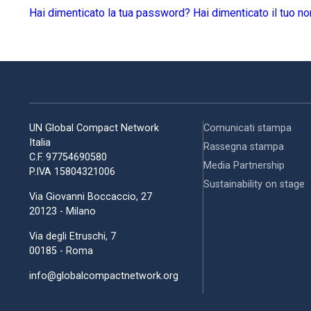
Hai dimenticato la tua password?
Hai dimenticato il tuo n
UN Global Compact Network
Comunicati stampa
Italia
Rassegna stampa
C.F. 97754690580
Media Partnership
P.IVA 15804321006
Sustainability on stage
Via Giovanni Boccaccio, 27
20123 - Milano
Via degli Etruschi, 7
00185 - Roma
info@globalcompactnetwork.org